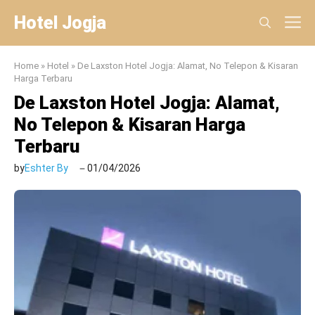
Skip
Hotel Jogja
M
to
content
Home
»
Hotel
»
De Laxston Hotel Jogja: Alamat, No Telepon & Kisaran
Harga Terbaru
De Laxston Hotel Jogja: Alamat,
No Telepon & Kisaran Harga
Terbaru
by
Eshter By
01/04/2026