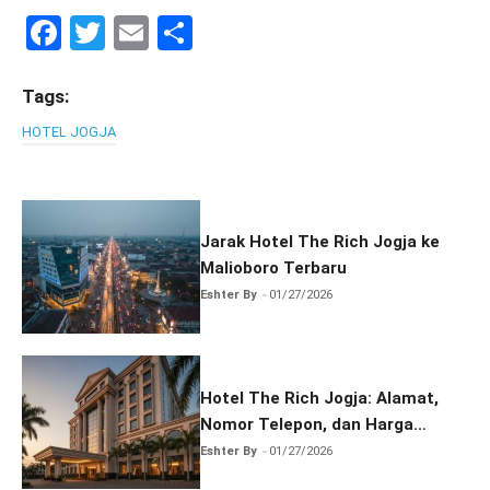
F
T
E
S
a
wi
m
h
ce
tt
ail
ar
Tags:
b
er
e
HOTEL JOGJA
o
o
k
Jarak Hotel The Rich Jogja ke
Malioboro Terbaru
Eshter By
01/27/2026
Hotel The Rich Jogja: Alamat,
Nomor Telepon, dan Harga
Terbaru
Eshter By
01/27/2026